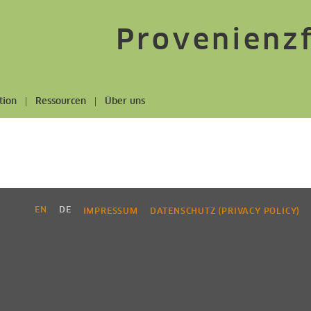
Provenienz
tion
Ressourcen
Über uns
EN
DE
IMPRESSUM
DATENSCHUTZ (PRIVACY POLICY)