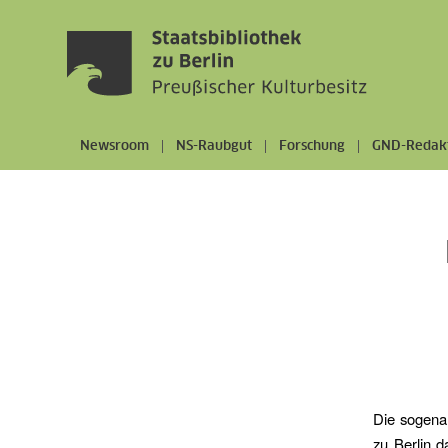
Newsroom
NS-Raubgut
Forschung
GND-Redak
Die sogenan
zu Berlin 