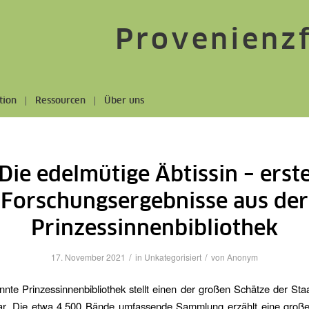
Provenienz
tion
Ressourcen
Über uns
Die edelmütige Äbtissin – erst
Forschungsergebnisse aus der
Prinzessinnenbibliothek
/
/
17. November 2021
in
Unkategorisiert
von
Anonym
nte Prinzessinnenbibliothek stellt einen der großen Schätze der Staa
dar. Die etwa 4.500 Bände umfassende Sammlung erzählt eine große