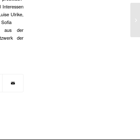
d Interessen
uise Ulrike,
 Sofia
se aus der
tzwerk der