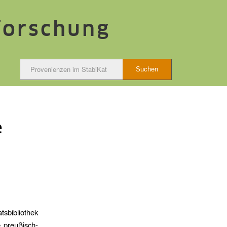
forschung
e
tsbibliothek
 preußisch-