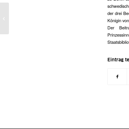
schwedische
Spotlight on the Object
der drei Be
– Virtuelle Ausstellung
Königin von
der Staatsbibliothek und
Der Beitr
der...
Prinzessi
Staatsbibli
Eintrag te