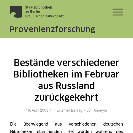
Provenienzforschung
Bestände verschiedener
Bibliotheken im Februar
aus Russland
zurückgekehrt
/
/
16. April 2003
in
Externer Beitrag
von
Anonym
Die überwiegend aus verschiedenen deutschen
Bibliotheken stammenden Titel wurden während des